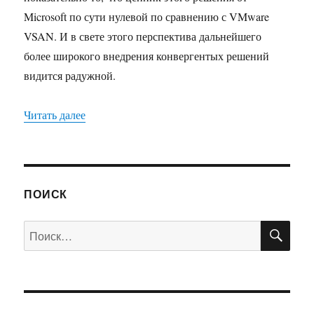
Microsoft по сути нулевой по сравнению с VMware
VSAN. И в свете этого перспектива дальнейшего
более широкого внедрения конвергентых решений
видится радужной.
«VSAN — локомотив SDS от VMware»
Читать далее
ПОИСК
ПО
Искать: