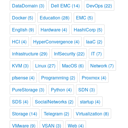
DataDomain
(3)
Dell EMC
(14)
DevOps
(22)
Docker
(5)
Education
(28)
EMC
(5)
English
(9)
Hardware
(4)
HashiCorp
(5)
HCI
(4)
HyperConvergence
(4)
IaaC
(2)
infrastructure
(29)
InfSecurity
(22)
IT
(7)
KVM
(3)
Linux
(27)
MacOS
(6)
Network
(7)
pfsense
(4)
Programming
(2)
Proxmox
(4)
PureStorage
(3)
Python
(4)
SDN
(3)
SDS
(4)
SocialNetworks
(2)
startup
(4)
Storage
(14)
Telegram
(2)
Virtualization
(8)
VMware
(9)
VSAN
(3)
Web
(4)