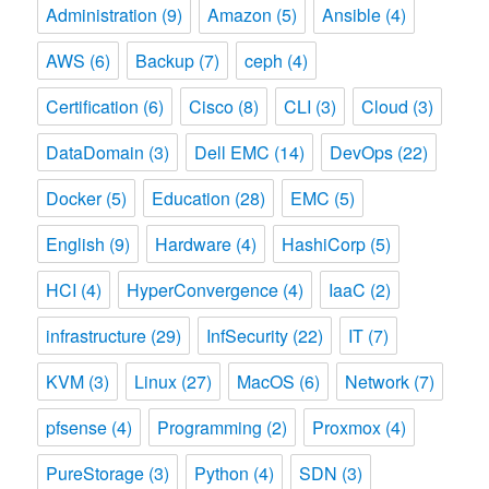
Administration
(9)
Amazon
(5)
Ansible
(4)
AWS
(6)
Backup
(7)
ceph
(4)
Certification
(6)
Cisco
(8)
CLI
(3)
Cloud
(3)
DataDomain
(3)
Dell EMC
(14)
DevOps
(22)
Docker
(5)
Education
(28)
EMC
(5)
English
(9)
Hardware
(4)
HashiCorp
(5)
HCI
(4)
HyperConvergence
(4)
IaaC
(2)
infrastructure
(29)
InfSecurity
(22)
IT
(7)
KVM
(3)
Linux
(27)
MacOS
(6)
Network
(7)
pfsense
(4)
Programming
(2)
Proxmox
(4)
PureStorage
(3)
Python
(4)
SDN
(3)