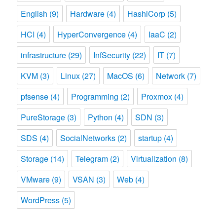
English
(9)
Hardware
(4)
HashiCorp
(5)
HCI
(4)
HyperConvergence
(4)
IaaC
(2)
infrastructure
(29)
InfSecurity
(22)
IT
(7)
KVM
(3)
Linux
(27)
MacOS
(6)
Network
(7)
pfsense
(4)
Programming
(2)
Proxmox
(4)
PureStorage
(3)
Python
(4)
SDN
(3)
SDS
(4)
SocialNetworks
(2)
startup
(4)
Storage
(14)
Telegram
(2)
Virtualization
(8)
VMware
(9)
VSAN
(3)
Web
(4)
WordPress
(5)