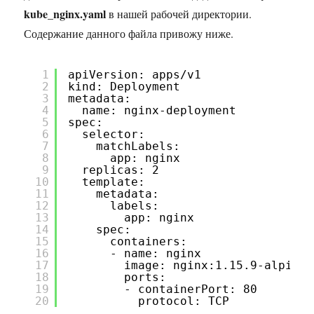
kube_nginx.yaml
в нашей рабочей директории.
Содержание данного файла привожу ниже.
1
apiVersion: apps/v1
2
kind: Deployment
3
metadata:
4
name: nginx-deployment
5
spec:
6
selector:
7
matchLabels:
8
app: nginx
9
replicas: 2
10
template:
11
metadata:
12
labels:
13
app: nginx
14
spec:
15
containers:
16
- name: nginx
17
image: nginx:1.15.9-alpine
18
ports:
19
- containerPort: 80
20
protocol: TCP