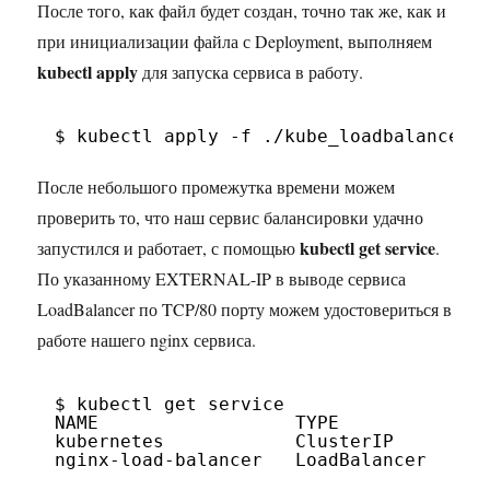
После того, как файл будет создан, точно так же, как и
при инициализации файла с Deployment, выполняем
kubectl apply
для запуска сервиса в работу.
$ kubectl apply -f .
/kube_loadbalancer
.
После небольшого промежутка времени можем
проверить то, что наш сервис балансировки удачно
kubectl get service
запустился и работает, с помощью
.
По указанному EXTERNAL-IP в выводе сервиса
LoadBalancer по TCP/80 порту можем удостовериться в
работе нашего nginx сервиса.
$ kubectl get service
NAME                  TYPE           CL
kubernetes            ClusterIP      10
nginx-load-balancer   LoadBalancer   10