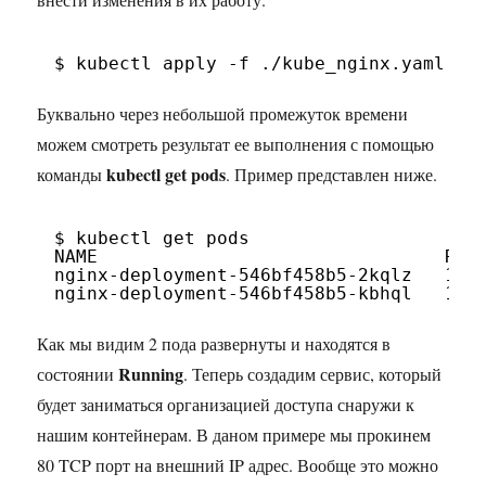
$ kubectl apply -f .
/kube_nginx
.yaml
Буквально через небольшой промежуток времени
можем смотреть результат ее выполнения с помощью
kubectl get pods
команды
. Пример представлен ниже.
$ kubectl get pods
NAME                                REA
nginx-deployment-546bf458b5-2kqlz   1
/1
nginx-deployment-546bf458b5-kbhql   1
/1
Как мы видим 2 пода развернуты и находятся в
Running
состоянии
. Теперь создадим сервис, который
будет заниматься организацией доступа снаружи к
нашим контейнерам. В даном примере мы прокинем
80 TCP порт на внешний IP адрес. Вообще это можно