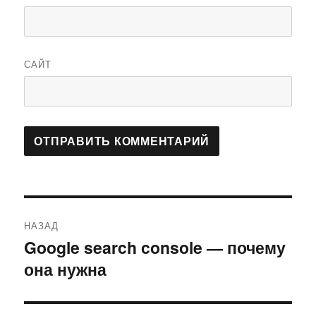
САЙТ
Навигация
НАЗАД
по
Google search console — почему
Предыдущая
она нужна
запись:
записям