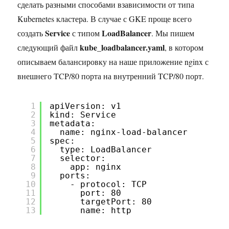
сделать разными способами взависимости от типа
Kubernetes кластера. В случае с GKE проще всего
Service
LoadBalancer
создать
с типом
. Мы пишем
kube_loadbalancer.yaml
следующий файл
, в котором
описываем балансировку на наше приложение nginx с
внешнего TCP/80 порта на внутренний TCP/80 порт.
1
apiVersion: v1
2
kind: Service
3
metadata:
4
name: nginx-load-balancer
5
spec:
6
type: LoadBalancer
7
selector:
8
app: nginx
9
ports:
10
- protocol: TCP
11
port: 80
12
targetPort: 80
13
name: http