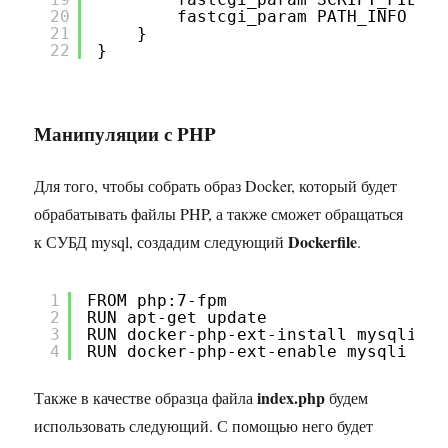
20
fastcgi_param PATH_INFO $fa
21
}
22
} 
Манипуляции с PHP
Для того, чтобы собрать образ Docker, который будет
обрабатывать файлы PHP, а также сможет обращаться
Dockerfile
к СУБД mysql, создадим следующий
.
1
FROM php:7-fpm
2
RUN apt-get update
3
RUN docker-php-ext-install mysqli pd
4
RUN docker-php-ext-enable mysqli
index.php
Также в качестве образца файла
будем
использовать следующий. С помощью него будет