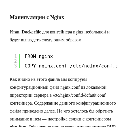
Манипуляции с Nginx
Dockerfile
Итак,
для контейнера nginx небольшой и
будет выглядеть следующим образом.
1
FROM nginx
2
3
COPY nginx.conf /etc/nginx/conf.d/de
Как видно из этого файла мы копируем
конфигурационный файл nginx.conf из локальной
директории сервера в /etc/nginx/conf.d/default.conf
контейнера. Содержание данного конфигурационного
файла приведено далее. На что хотелось бы обратить
внимание в нем — настройка связки с контейнером
php-fpm
. Обращение при вызове интерпретатора PHP