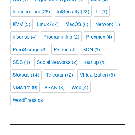
infrastructure
(29)
InfSecurity
(22)
IT
(7)
KVM
(3)
Linux
(27)
MacOS
(6)
Network
(7)
pfsense
(4)
Programming
(2)
Proxmox
(4)
PureStorage
(3)
Python
(4)
SDN
(3)
SDS
(4)
SocialNetworks
(2)
startup
(4)
Storage
(14)
Telegram
(2)
Virtualization
(8)
VMware
(9)
VSAN
(3)
Web
(4)
WordPress
(5)