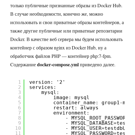
только публичные признанные образы из Docker Hub.
В случае необходимости, конечно же, можно
использовать и свои приватные образы контейнеров, а
также другие публичные или приватные репозитарии
Docker. В качестве веб сервера мы будем использовать
контейнер с образом nginx из Docker Hub, ну а
обработчик файлов PHP — контейнер php:7-fpm.
docker-compose.yml
Cодержание
приведено далее.
1
version: '2'
2
services:
3
mysql:
4
image: mysql
5
container_name: group1-mysq
6
restart: always
7
environment:
8
- MYSQL_ROOT_PASSWORD=S
9
- MYSQL_DATABASE=testdb
10
- MYSQL_USER=testdbUser
11
- MYSQL_PASSWORD=testdb