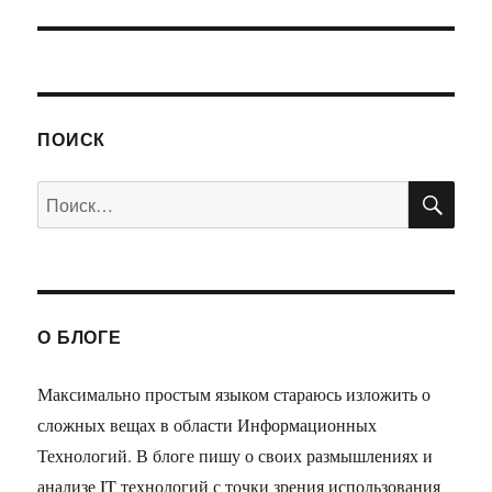
запись:
ПОИСК
ПО
Искать:
О БЛОГЕ
Максимально простым языком стараюсь изложить о
сложных вещах в области Информационных
Технологий. В блоге пишу о своих размышлениях и
анализе IT технологий с точки зрения использования