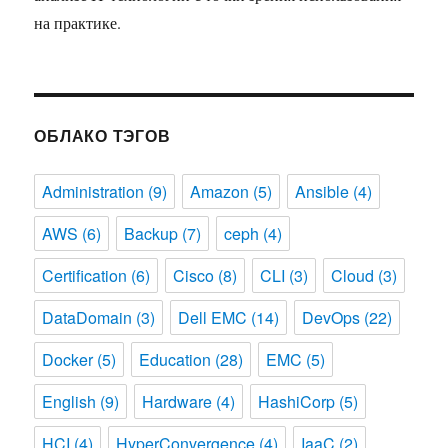
на практике.
ОБЛАКО ТЭГОВ
Administration
(9)
Amazon
(5)
Ansible
(4)
AWS
(6)
Backup
(7)
ceph
(4)
Certification
(6)
Cisco
(8)
CLI
(3)
Cloud
(3)
DataDomain
(3)
Dell EMC
(14)
DevOps
(22)
Docker
(5)
Education
(28)
EMC
(5)
English
(9)
Hardware
(4)
HashiCorp
(5)
HCI
(4)
HyperConvergence
(4)
IaaC
(2)