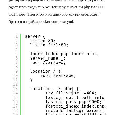
будет происходить к контейнеру с именем php на 9000
TCP порт. При этом имя данного контейнера будет
браться из файла docker-compose.yml.
1
server {
2
listen 80;
3
listen [::]:80;
4
5
index index.php index.html;
6
server_name _;
7
root /var/www;
8
9
location / {
10
root /var/www;
11
}
12
13
location ~ \.php$ {
14
try_files $uri =404;
15
fastcgi_split_path_info ^(.
16
fastcgi_pass php:9000;
17
fastcgi_index index.php;
18
include fastcgi_params;
19
fastcgi_param SCRIPT_FILENA