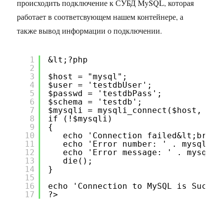
происходить подключение к СУБД MySQL, которая
работает в соответсвующем нашем контейнере, а
также вывод информации о подключении.
1
&lt;?php
2
3
$host = "mysql";
4
$user = 'testdbUser';
5
$passwd = 'testdbPass';
6
$schema = 'testdb';
7
$mysqli = mysqli_connect($host, $us
8
if (!$mysqli)
9
{
10
echo 'Connection failed&lt;br>';
11
echo 'Error number: ' . mysqli_c
12
echo 'Error message: ' . mysqli_
13
die();
14
}
15
16
echo 'Connection to MySQL is Succes
17
?>