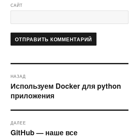
САЙТ
Навигация
НАЗАД
по
Используем Docker для python
Предыдущая
приложения
запись:
записям
ДАЛЕЕ
GitHub — наше все
Следующая