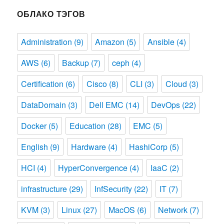
ОБЛАКО ТЭГОВ
Administration
(9)
Amazon
(5)
Ansible
(4)
AWS
(6)
Backup
(7)
ceph
(4)
Certification
(6)
Cisco
(8)
CLI
(3)
Cloud
(3)
DataDomain
(3)
Dell EMC
(14)
DevOps
(22)
Docker
(5)
Education
(28)
EMC
(5)
English
(9)
Hardware
(4)
HashiCorp
(5)
HCI
(4)
HyperConvergence
(4)
IaaC
(2)
infrastructure
(29)
InfSecurity
(22)
IT
(7)
KVM
(3)
Linux
(27)
MacOS
(6)
Network
(7)