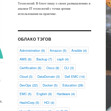
Технологий. В блоге пишу о своих размышлениях и
анализе IT технологий с точки зрения
использования на практике.
ОБЛАКО ТЭГОВ
Administration
(9)
Amazon
(5)
Ansible
(4)
AWS
(6)
Backup
(7)
ceph
(4)
Certification
(6)
Cisco
(8)
CLI
(3)
Cloud
(3)
DataDomain
(3)
Dell EMC
(14)
и
DevOps
(22)
Docker
(5)
Education
(28)
EMC
(5)
English
(9)
Hardware
(4)
и.
HashiCorp
(5)
HCI
(4)