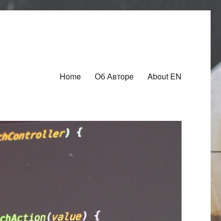
Home
Об Авторе
About EN