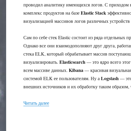
проводил аналитику имеющихся логов. С приходом 
Elastic Stack
комплекс продуктов на базе
эффективно 
визуализацией массивов логов различных устройств
Сам по себе стек Elastic состоит из ряда отдельных п
Однако все они взаимодополняют друг друга, работая
стека ELK, который обрабатывает массив поступающ
Elasticsearch
визуализировать.
— это ядро всего это
Kibana
всем массиве данных.
— красивая визуальная
Logstash
системой ELK ее пользователям. Ну а
— это
внешних источников и их обработку таким образом, 
«Управляем логами с ELK»
Читать далее