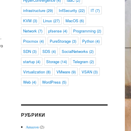
HyperConvergence
(4)
IaaC
(2)
infrastructure
(29)
InfSecurity
(22)
IT
(7)
KVM
(3)
Linux
(27)
MacOS
(6)
Network
(7)
pfsense
(4)
Programming
(2)
.
Proxmox
(4)
PureStorage
(3)
Python
(4)
го
SDN
(3)
SDS
(4)
SocialNetworks
(2)
startup
(4)
Storage
(14)
Telegram
(2)
Virtualization
(8)
VMware
(9)
VSAN
(3)
Web
(4)
WordPress
(5)
РУБРИКИ
Amazon
(2)