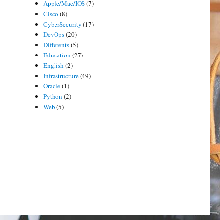
Apple/Mac/IOS
(7)
Cisco
(8)
CyberSecurity
(17)
DevOps
(20)
Differents
(5)
Education
(27)
English
(2)
Infrastructure
(49)
Oracle
(1)
Python
(2)
Web
(5)