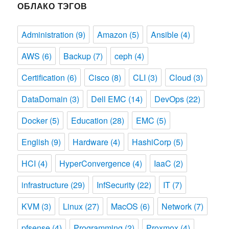
ОБЛАКО ТЭГОВ
Administration
(9)
Amazon
(5)
Ansible
(4)
AWS
(6)
Backup
(7)
ceph
(4)
Certification
(6)
Cisco
(8)
CLI
(3)
Cloud
(3)
DataDomain
(3)
Dell EMC
(14)
DevOps
(22)
Docker
(5)
Education
(28)
EMC
(5)
English
(9)
Hardware
(4)
HashiCorp
(5)
HCI
(4)
HyperConvergence
(4)
IaaC
(2)
infrastructure
(29)
InfSecurity
(22)
IT
(7)
KVM
(3)
Linux
(27)
MacOS
(6)
Network
(7)
pfsense
(4)
Programming
(2)
Proxmox
(4)