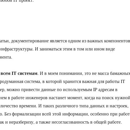
татьи, документирование является одним из важных компоненто
инфраструктуры. И заниматься этим в том или ином виде
нента.
 всем IT системам
. И в моем понимании, это не масса бамажны
продуманная система, в которой хранится важная для работы IT
р, можно привести данные по используемым IP адресам в
енем в работе инженеров настанет момент, когда на поиск нужно
личество времени. И таких различного типа данных и настроек,
го. Без формализации всей этой информации, особенно при работ
к и неразбериху, а также несогласованность в общей работе.