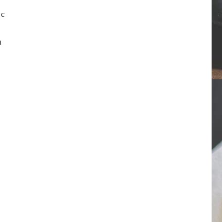
 с
и
,