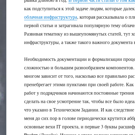
как подступиться к этой задаче людям, которые дале
облачная инфраструктура
, которая рассказывала о 
первой статьи и затрагивала популярную тему облач
Развивая тематику из вышеупомянутых статей, тут 
инфраструктуры, а также такого важного документа 
Необходимость документации и формализации процес
сложностью и большим разнообразием компонентов.
многом зависит от того, насколько все правильно р
пренебрегает этими пунктами при своей работе. Как
работ у подрядчиков начинаются постоянные трения 
сделать на свое усмотрение так, чтобы все было иде
что указано в Техническом Задании. И как следствие
меня до сих пор в голове периодически крутится абб
основные вехи IT проекта, и первые 3 буквы расши
Design
(Дизайн). Именно с этого должен начинаться 