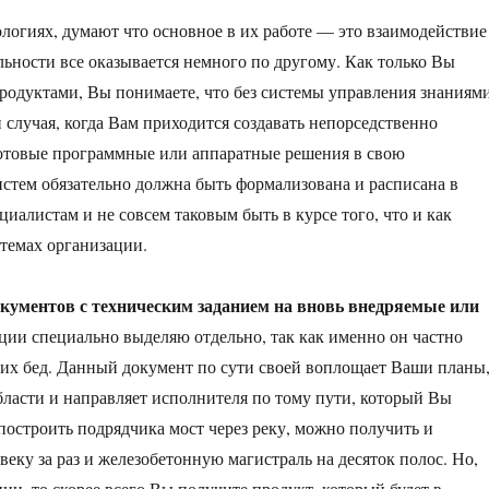
огиях, думают что основное в их работе — это взаимодействие
ьности все оказывается немного по другому. Как только Вы
продуктами, Вы понимаете, что без системы управления знаниям
 случая, когда Вам приходится создавать непорседственно
 готовые программные или аппаратные решения в свою
стем обязательно должна быть формализована и расписана в
иалистам и не совсем таковым быть в курсе того, что и как
стемах организации.
кументов с техническим заданием на вновь внедряемые или
ции специально выделяю отдельно, так как именно он частно
их бед. Данный документ по сути своей воплощает Ваши планы
бласти и направляет исполнителя по тому пути, который Вы
построить подрядчика мост через реку, можно получить и
еку за раз и железобетонную магистраль на десяток полос. Но,
ии, то скорее всего Вы получите продукт, который будет в