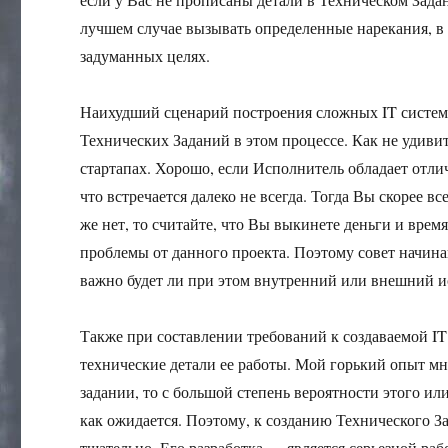
лучшем случае вызывать определенные нарекания, в 
задуманных целях.
Наихудший сценарий построения сложных IT систем
Технических Заданий в этом процессе. Как не удиви
стартапах. Хорошо, если Исполнитель обладает отли
что встречается далеко не всегда. Тогда Вы скорее в
же нет, то считайте, что Вы выкинете деньги и врем
проблемы от данного проекта. Поэтому совет начина
важно будет ли при этом внутренний или внешний и
Также при составлении требований к создаваемой IT
технические детали ее работы. Мой горький опыт мне
задании, то с большой степень вероятности этого или
как ожидается. Поэтому, к созданию Технического З
тщательно. Его разработка — является серьезной раб