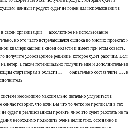
худшем, данный продукт будет не годен для использования в
 в своей организации — абсолютное не использование
тельно, но это часто встречающаяся ошибка во многих проектах 
чной квалификацией в своей области и имеет при этом совесть,
сего получите удобоваримое решение, которое будет рабочим. Есл
я на ветер, а также потенциально получите еще и дополнительны
ющим стартаперам в области IT — обязательно составляйте ТЗ, 
сполнитель.
 системе необходимо максимально детально углубиться в
 сейчас говорит, что если Вы что-то четко не прописали в тех
 не будет в реализованном проекте, либо это будет работать не та
адания необходимо подходить очень деликатно, осознанно и
отой, которая как правило требует хорошей экспертизы в