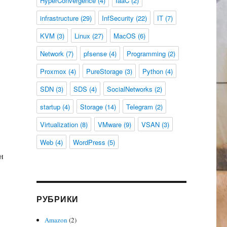
HyperConvergence
(4)
IaaC
(2)
infrastructure
(29)
InfSecurity
(22)
IT
(7)
KVM
(3)
Linux
(27)
MacOS
(6)
Network
(7)
pfsense
(4)
Programming
(2)
Proxmox
(4)
PureStorage
(3)
Python
(4)
SDN
(3)
SDS
(4)
SocialNetworks
(2)
startup
(4)
Storage
(14)
Telegram
(2)
Virtualization
(8)
VMware
(9)
VSAN
(3)
Web
(4)
WordPress
(5)
н
РУБРИКИ
Amazon
(2)