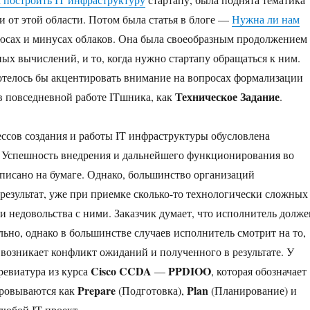
ки от этой области. Потом была статья в блоге —
Нужна ли нам
плюсах и минусах облаков. Она была своеобразным продолжением
ных вычислений, и то, когда нужно стартапу обращаться к ним.
хотелось бы акцентировать внимание на вопросах формализации
Техническое Задание
в повседневной работе ITшника, как
.
сов создания и работы IT инфраструктуры обусловлена
 Успешность внедрения и дальнейшего функционирования во
асписано на бумаге. Однако, большинство организаций
 результат, уже при приемке сколько-то технологически сложных
и недовольства с ними. Заказчик думает, что исполнитель долже
ально, однако в большинстве случаев исполнитель смотрит на то,
 возникает конфликт ожиданий и полученного в результате. У
Cisco CCDA
PPDIOO
ревиатура из курса
—
, которая обозначает
Prepare
Plan
фровываются как
(Подготовка),
(Планирование) и
любой IT проект.