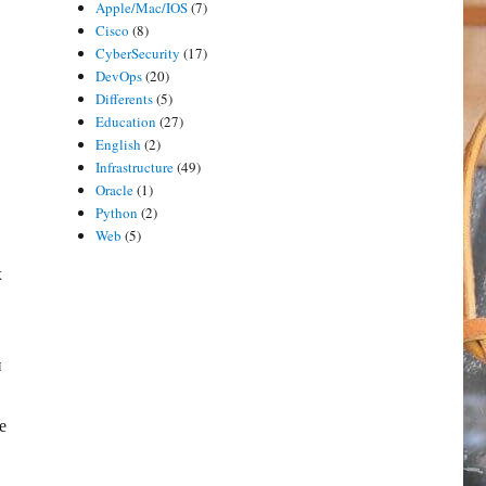
Apple/Mac/IOS
(7)
Cisco
(8)
CyberSecurity
(17)
DevOps
(20)
Differents
(5)
Education
(27)
English
(2)
в
Infrastructure
(49)
Oracle
(1)
Python
(2)
Web
(5)
х
й
е