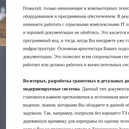
Пожалуй, только начинающие в компьютерных технол
оборудованием и программным обеспечением. В реал
начинаете работать с серьезными комплексными IT 
и хорошей документации не обойтись. Это касается и
программный код, и тогда, когда Вы внедряете уже
инфраструктуру. Основная архитектура Ваших подси
документации. Это позволит всем сопричастным спец
работает или должно работать в вычислительных си
Во-вторых, разработка грамотных и детальных до
модернизируемые системы
. Данный тип документа
становится камнем преткновения и источником мног
видение, знания, которыми Вы обладаете в данной о
задумали. Так, например, попросив без хорошего ТЗ 
деревянную времянку для переправы по одному челов
если у Вас не прописаны детали в Техническом Задан