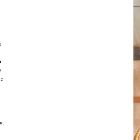
и
и
е
не
к,