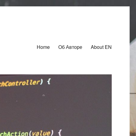
Home
Об Авторе
About EN