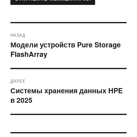
Навигация
НАЗАД
по
Модели устройств Pure Storage
Предыдущая
FlashArray
запись:
записям
ДАЛЕЕ
Системы хранения данных HPE
Следующая
в 2025
запись: