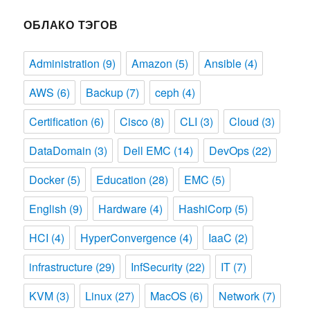
ОБЛАКО ТЭГОВ
Administration
(9)
Amazon
(5)
Ansible
(4)
AWS
(6)
Backup
(7)
ceph
(4)
Certification
(6)
Cisco
(8)
CLI
(3)
Cloud
(3)
DataDomain
(3)
Dell EMC
(14)
DevOps
(22)
Docker
(5)
Education
(28)
EMC
(5)
English
(9)
Hardware
(4)
HashiCorp
(5)
HCI
(4)
HyperConvergence
(4)
IaaC
(2)
infrastructure
(29)
InfSecurity
(22)
IT
(7)
KVM
(3)
Linux
(27)
MacOS
(6)
Network
(7)