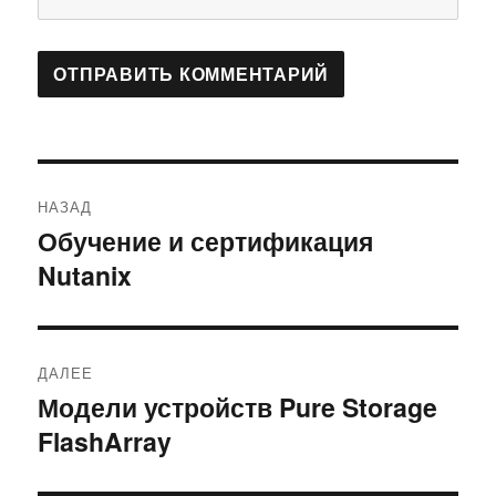
Навигация
НАЗАД
по
Обучение и сертификация
Предыдущая
Nutanix
запись:
записям
ДАЛЕЕ
Модели устройств Pure Storage
Следующая
FlashArray
запись: