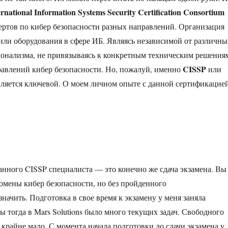
ernational Information Systems Security Certification Consortium
ртов по кибер безопасности разных направлений. Организация
или оборудования в сфере ИБ. Являясь независимой от различны
ионализма, не привязываясь к конкретным техническим решения
CISSP
равлений кибер безопасности. Но, пожалуй, именно
или
ляется ключевой. О моем личном опыте с данной сертификацие
анного CISSP специалиста — это конечно же сдача экзамена. Вы
домены кибер безопасности, но без пройденного
начить. Подготовка в свое время к экзамену у меня заняла
 тогда в Mars Solutions было много текущих задач. Свободного
крайне мало. С момента начала подготовки до сдачи экзамена у