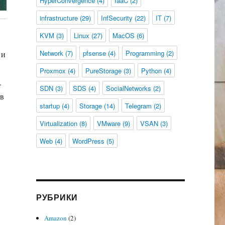
HyperConvergence
(4)
IaaC
(2)
infrastructure
(29)
InfSecurity
(22)
IT
(7)
KVM
(3)
Linux
(27)
MacOS
(6)
Network
(7)
pfsense
(4)
Programming
(2)
 и
Proxmox
(4)
PureStorage
(3)
Python
(4)
.
SDN
(3)
SDS
(4)
SocialNetworks
(2)
 в
startup
(4)
Storage
(14)
Telegram
(2)
Virtualization
(8)
VMware
(9)
VSAN
(3)
Web
(4)
WordPress
(5)
РУБРИКИ
Amazon
(2)
И