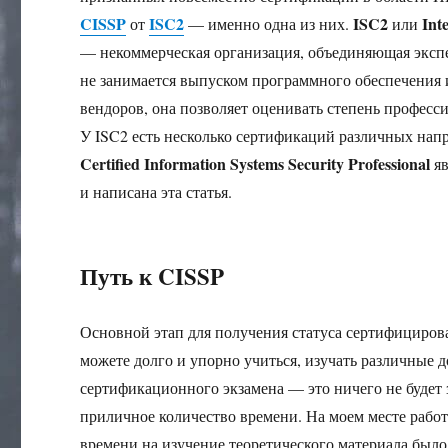
CISSP
ISC2
ISC2
Int
от
— именно одна из них.
или
— некоммерческая организация, объединяющая экспе
не занимается выпуском программного обеспечения 
вендоров, она позволяет оценивать степень професс
У ISC2 есть несколько сертификаций различных нап
Certified Information Systems Security Professional
яв
и написана эта статья.
Путь к CISSP
Основной этап для получения статуса сертифициров
можете долго и упорно учиться, изучать различные 
сертификационного экзамена — это ничего не будет з
приличное количество времени. На моем месте работы
времени на изучение теоретического материала было 