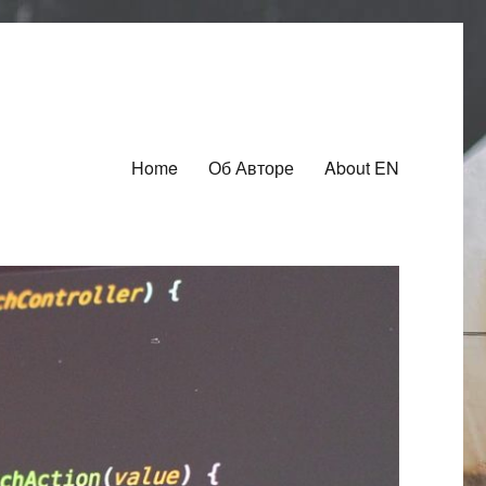
Home
Об Авторе
About EN