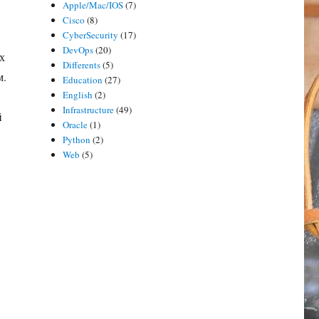
Apple/Mac/IOS
(7)
Cisco
(8)
CyberSecurity
(17)
DevOps
(20)
х
Differents
(5)
м.
Education
(27)
English
(2)
Infrastructure
(49)
й
Oracle
(1)
Python
(2)
Web
(5)