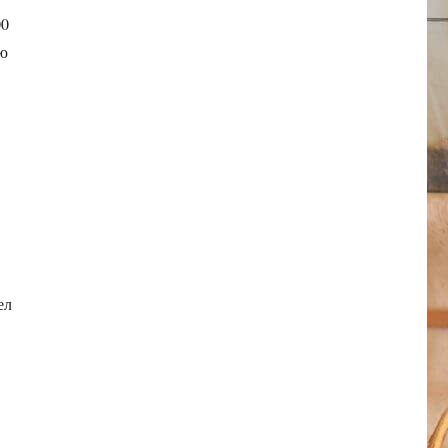
00
ию
ел