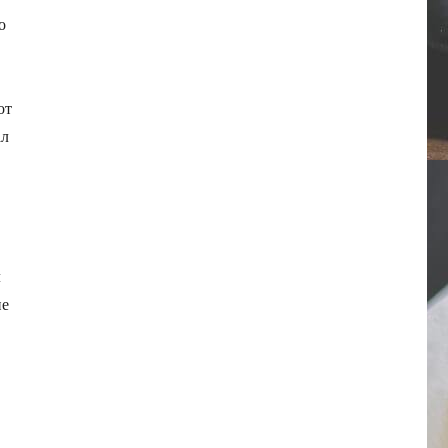
о
от
ал
л
не