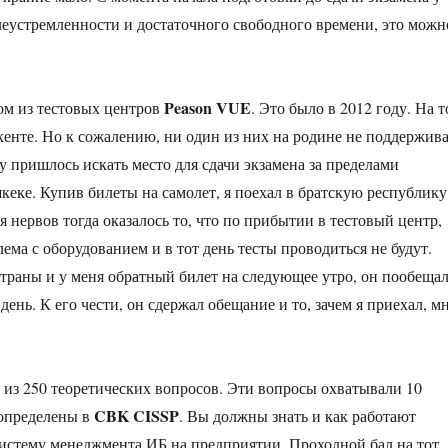
леустремленности и достаточного свободного времени, это можн
Peason VUE
ном из тестовых центров
. Это было в 2012 году. На т
енте. Но к сожалению, ни один из них на родине не поддержив
пришлось искать место для сдачи экзамена за пределами
кеке. Купив билеты на самолет, я поехал в братскую республику
я нервов тогда оказалось то, что по прибытии в тестовый центр,
ема с оборудованием и в тот день тесты проводиться не будут.
й страны и у меня обратный билет на следующее утро, он пообеща
день. К его чести, он сдержал обещание и то, зачем я приехал, м
о из 250 теоретических вопросов. Эти вопросы охватывали 10
CBK CISSP
 определены в
. Вы должны знать и как работают
истему менеджмента ИБ на предприятии. Проходной бал на тот