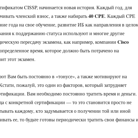
ртификатом CISSP, начинается новая история. Каждый год, для
40 CPE
чивать членский взнос, а также набирать
. Каждый CPE
ение года на свое обучение, развитие ИБ как направления в цело
ования к поддержанию статуса используют и многие другие
Cisco
одическую пересдачу экзамена, как например, компании
 определенное время, которое должно быть потрачено на
ит этот экзамен.
т Вам быть постоянно в «тонусе», а также мотивируют на
стати, пожалуй, это один из факторов, который затрудняет
ртификации. Вам необходимо постоянно тратить время и деньги.
да с конкретной сертификации — то это становится просто не
тывать каждому, кто задумывается о получении той или иной
вать ее, то будьте готовы периодически тратить свои финансы 