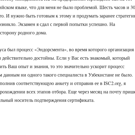
ийском языке, что для меня не было проблемой. Шесть часов и 3
сто. И нужно быть готовым к этому и продумать заранее стратег
возникло. Экзамен я сдал с первой попытки успешно. На
сторону родного дома.
уса был процесс «Эндорсмента», во время которого организация
ы действительно достойны. Если у Вас есть знакомый, который
ить Ваш опыт и знания, то это значительно ускорит процесс
 данным ни одного такого специалиста в Узбекистане не было.
олнив соответствующую анкету и отправив ее в ISC2.org, я
прохождении всех этапов отбора. Еще через месяц на почту приш
льный носитель подтверждения сертификата.