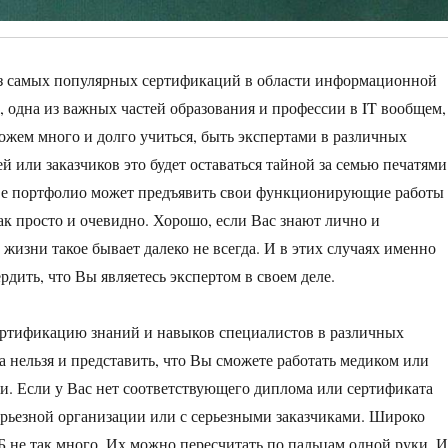
из самых популярных сертификаций в области информационной
, одна из важных частей образования и профессии в IT вообщем,
жем много и долго учиться, быть экспертами в различных
й или заказчиков это будет оставаться тайной за семью печатями
тве портфолио может предъявить свои функционирующие работы
так просто и очевидно. Хорошо, если Вас знают лично и
жизни такое бывает далеко не всегда. И в этих случаях именно
дить, что Вы являетесь экспертом в своем деле.
ертификацию знаний и навыков специалистов в различных
 нельзя и представить, что Вы сможете работать медиком или
и. Если у Вас нет соответствующего диплома или сертификата
серьезной организации или с серьезными заказчиками. Широко
 не так много. Их можно пересчитать по пальцам одной руки. 