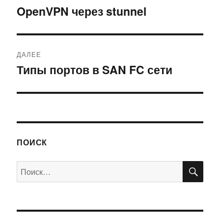
по
OpenVPN через stunnel
Предыдущая
запись:
записям
ДАЛЕЕ
Типы портов в SAN FC сети
Следующая
запись:
ПОИСК
ПО
Искать: