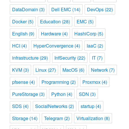
DataDomain
(3)
Dell EMC
(14)
DevOps
(22)
Docker
(5)
Education
(28)
EMC
(5)
English
(9)
Hardware
(4)
HashiCorp
(5)
HCI
(4)
HyperConvergence
(4)
IaaC
(2)
infrastructure
(29)
InfSecurity
(22)
IT
(7)
KVM
(3)
Linux
(27)
MacOS
(6)
Network
(7)
pfsense
(4)
Programming
(2)
Proxmox
(4)
PureStorage
(3)
Python
(4)
SDN
(3)
SDS
(4)
SocialNetworks
(2)
startup
(4)
Storage
(14)
Telegram
(2)
Virtualization
(8)