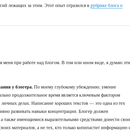
огий лежащих за этим. Этот опыт отразился в
рубрике блога о
меня при работе над блогом. В том или ином виде, я думаю эт
ания у блогера.
По моему глубокому убеждению, умение
мально продолжительное время является ключевым фактором
в личных делах. Написание хороших текстов — это одна из тех
тивно развивать навыки концентрации. Блогер должен
е, а также имеющимися выразительными средствами донести сво
своих материалов, а не тех, кто только копипастит информацию 