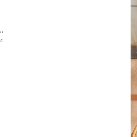
го
я,
.
.