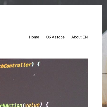
Home
Об Авторе
About EN