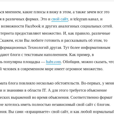
ся мнением, какие плюсы я вижу в этом, а также зачем все это
я в различных формах. Это и
свой сайт
, и telegram канал, и
ро возможности Facebook и других аналогиных социальных сетей.
ернета предоставляют множество. И, как правило, различные
Скажем, если Вы любите готовить и рассказывать об этом, то
нформационных Технологий другая. Тут более информативным
ладают блоги с текстовым наполнением. Как пример, в
ень популярна площадка —
habr.com
. Обобщив, можно сказать, чт
 человек в современном мире имеет огромное множество.
мата блога повлияло несколько обстоятельств. Во-первых, у меня
и знаниями в области IT. А для этого требуется объяснение
еских выражений во время объяснения. Соответственно формат
не хотелось иметь полностью независимый свой сайт с блогом.
ения. Вы сами «взращиваете» свой сайт, и как любой нормальны