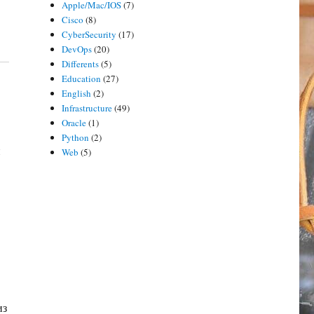
Apple/Mac/IOS
(7)
Cisco
(8)
CyberSecurity
(17)
DevOps
(20)
Differents
(5)
Education
(27)
English
(2)
Infrastructure
(49)
Oracle
(1)
Python
(2)
и
Web
(5)
и
из