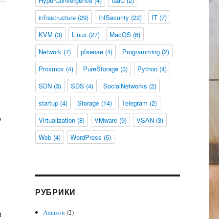
HyperConvergence
(4)
IaaC
(2)
infrastructure
(29)
InfSecurity
(22)
IT
(7)
KVM
(3)
Linux
(27)
MacOS
(6)
Network
(7)
pfsense
(4)
Programming
(2)
Proxmox
(4)
PureStorage
(3)
Python
(4)
SDN
(3)
SDS
(4)
SocialNetworks
(2)
startup
(4)
Storage
(14)
Telegram
(2)
о
Virtualization
(8)
VMware
(9)
VSAN
(3)
Web
(4)
WordPress
(5)
РУБРИКИ
Amazon
(2)
й