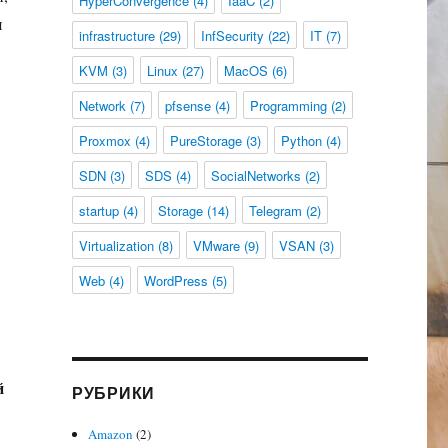
HyperConvergence
(4)
IaaC
(2)
я
infrastructure
(29)
InfSecurity
(22)
IT
(7)
KVM
(3)
Linux
(27)
MacOS
(6)
Network
(7)
pfsense
(4)
Programming
(2)
Proxmox
(4)
PureStorage
(3)
Python
(4)
SDN
(3)
SDS
(4)
SocialNetworks
(2)
startup
(4)
Storage
(14)
Telegram
(2)
Virtualization
(8)
VMware
(9)
VSAN
(3)
Web
(4)
WordPress
(5)
й
РУБРИКИ
Amazon
(2)