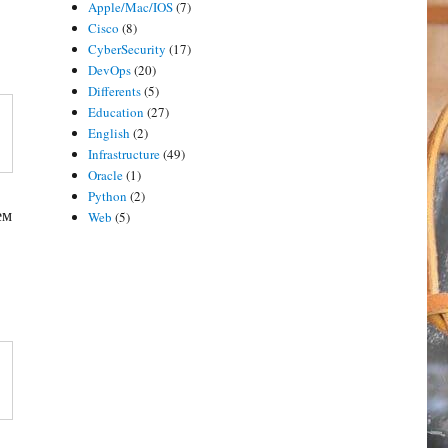
Apple/Mac/IOS
(7)
Cisco
(8)
CyberSecurity
(17)
DevOps
(20)
Differents
(5)
Education
(27)
English
(2)
Infrastructure
(49)
Oracle
(1)
Python
(2)
ем
Web
(5)