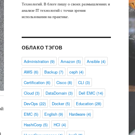
Технологий. В блоге пишу о своих размышлениях и
анализе IT технологий с точки зрения
использования на практике.
ОБЛАКО ТЭГОВ
Administration
(9)
Amazon
(5)
Ansible
(4)
AWS
(6)
Backup
(7)
ceph
(4)
Certification
(6)
Cisco
(8)
CLI
(3)
Cloud
(3)
DataDomain
(3)
Dell EMC
(14)
DevOps
(22)
Docker
(5)
Education
(28)
ой
EMC
(5)
English
(9)
Hardware
(4)
HashiCorp
(5)
HCI
(4)
й,