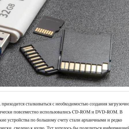
, приходится сталкиваться с необходимостью создания загрузочн
ктически повсеместно использовались CD-ROM и DVD-ROM. В
кие устройства по большому счету стали архаичными и редко
ески, сведено к нулю. Тут хотелось бы поделиться информацие