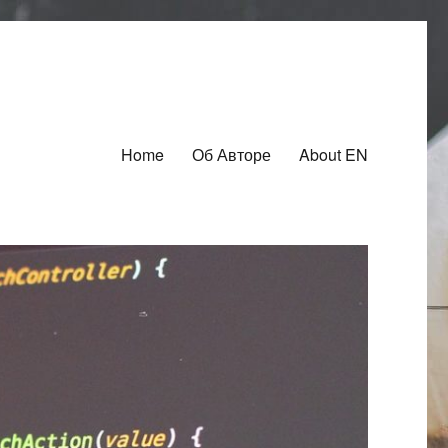
Home
Об Авторе
About EN