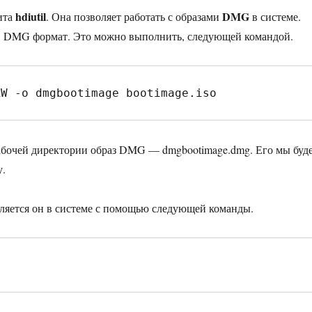
hdiutil
DMG
ита
. Она позволяет работать с образами
в системе.
 в DMG формат. Это можно выполнить, следующей командой.
RW -o dmgbootimage bootimage.iso
бочей директории образ DMG — dmgbootimage.dmg. Его мы буд
у.
ляется он в системе с помощью следующей команды.