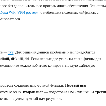
прос без дополнительного программного обеспечения. Эта стать
кбука WiFi VPN роутер»
, о небольших полезных лайфхаках с
льзователей.
ете —
тут
. Для решения данной проблемы нам понадобится
hdiutil, diskutil, dd
. Если первые две утилиты специфичны для
 помощью нее можно побитово копировать целую файловую
Первый шаг
процессе создания загрузочной флешки.
—
Второй шаг
трети
ботаем MacOS.
— подготовка USB флешки. И
ме мы получим нужный нам результат.