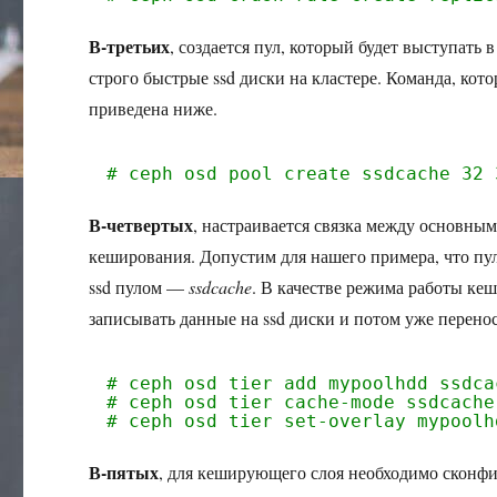
В-третьих
, создается пул, который будет выступать
строго быстрые ssd диски на кластере. Команда, кот
приведена ниже.
# ceph osd pool create ssdcache 32 
В-четвертых
, настраивается связка между основным
кеширования. Допустим для нашего примера, что пу
ssd пулом —
ssdcache
. В качестве режима работы к
записывать данные на ssd диски и потом уже перено
# ceph osd tier add mypoolhdd ssdca
# ceph osd tier cache-mode ssdcache
# ceph osd tier set-overlay mypoolh
В-пятых
, для кеширующего слоя необходимо сконфи