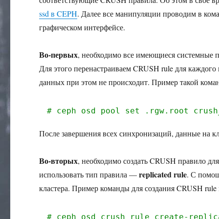
ssd в CEPH
. Далее все манипуляции проводим в ком
графическом интерфейсе.
Во-первых
, необходимо все имеющиеся системные 
Для этого перенастраиваем CRUSH rule для каждого 
данных при этом не происходит. Пример такой кома
# ceph osd pool set .rgw.root crush
После завершения всех синхронизаций, данные на кл
Во-вторых
, необходимо создать CRUSH правило для
replicated rule
использовать тип правила —
. С помо
кластера. Пример команды для создания CRUSH rule
# ceph osd crush rule create-replic