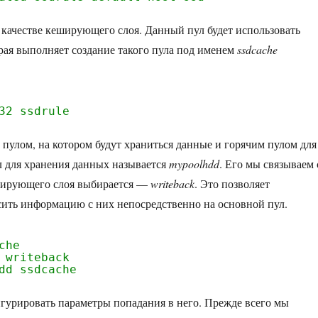
 в качестве кеширующего слоя. Данный пул будет использовать
орая выполняет создание такого пула под именем
ssdcache
32 ssdrule
 пулом, на котором будут храниться данные и горячим пулом для
л для хранения данных называется
mypoolhdd
. Его мы связываем 
еширующего слоя выбирается —
writeback
. Это позволяет
сить информацию с них непосредственно на основной пул.
che
 writeback
dd ssdcache
гурировать параметры попадания в него. Прежде всего мы