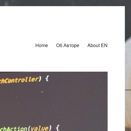
Home
Об Авторе
About EN