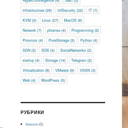
HyperConvergence
(4)
IaaC
(2)
infrastructure
(29)
InfSecurity
(22)
IT
(7)
KVM
(3)
Linux
(27)
MacOS
(6)
Network
(7)
pfsense
(4)
Programming
(2)
Proxmox
(4)
PureStorage
(3)
Python
(4)
SDN
(3)
SDS
(4)
SocialNetworks
(2)
startup
(4)
Storage
(14)
Telegram
(2)
Virtualization
(8)
VMware
(9)
VSAN
(3)
Web
(4)
WordPress
(5)
РУБРИКИ
Amazon
(2)
 и