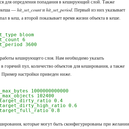
ться для опредления попадания в кеширующий слой. Также
я кеша —
hit_set_count
и
hit_set_period
. Первый из них указывает
пал в кеш, а второй показывает время жизни объекта в кеше.
t_type bloom
t_count 6
t_period 3600
 работы кеширующего слоя. Нам необходимо указать
 горячий пул, количество объектов для кеширования, а также
л. Пример настройки приведен ниже.
_max_bytes 1000000000000
_max_objects 102400
target_dirty_ratio 0.4
target_dirty_high_ratio 0.6
target_full_ratio 0.8
еширования, которые могут быть сконфигурированы при желании