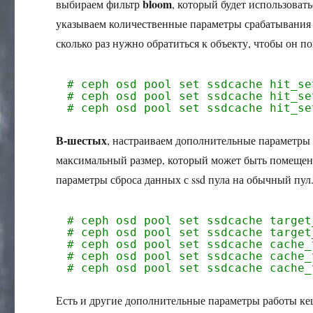
bloom
выбираем фильтр
, который будет использова
указываем количественные параметры срабатывани
сколько раз нужно обратиться к объекту, чтобы он по
# ceph osd pool set ssdcache hit_se
# ceph osd pool set ssdcache hit_se
# ceph osd pool set ssdcache hit_se
В-шестых
, настраиваем дополнительные параметры
максимальный размер, который может быть помещен в
параметры сброса данных с ssd пула на обычный пу
# ceph osd pool set ssdcache target
# ceph osd pool set ssdcache target
# ceph osd pool set ssdcache cache_
# ceph osd pool set ssdcache cache_
# ceph osd pool set ssdcache cache_
Есть и другие дополнительные параметры работы к