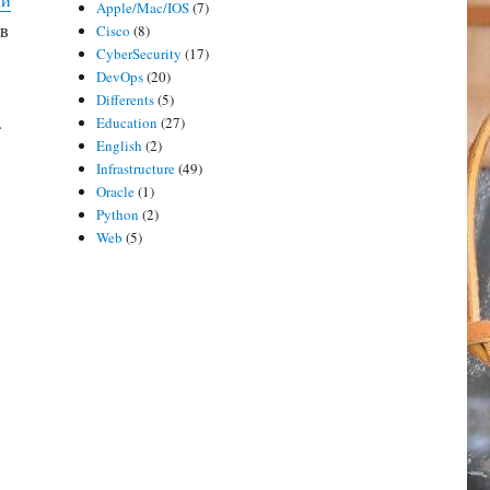
Apple/Mac/IOS
(7)
 в
Cisco
(8)
CyberSecurity
(17)
DevOps
(20)
Differents
(5)
.
Education
(27)
English
(2)
Infrastructure
(49)
Oracle
(1)
Python
(2)
Web
(5)