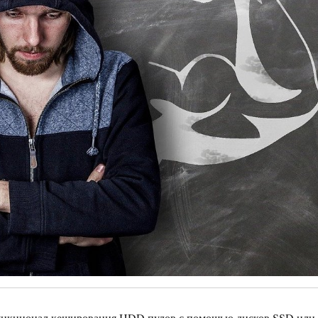
ункционал кеширования HDD пулов с помощью дисков SSD или