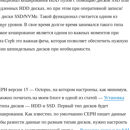
медленных HDD дисках, но при этом при оперативной записи/
е диски SSD/NVMe. Такой функционал считается одним из
nge уровня. В свое время долгое время занимался такого типа
такое кеширование является одним из важных моментов при
а Ceph это важная фича, которая позволяет обеспечить нужную
нии шпиндельных дисков при необходимости.
CEPH версии 15 — Octopus, на котором настроены, как минимум,
можно почитать на моем блоге в одной из статей —
Установка
2 типа дисков — HDD и SSD. Первый тип дисков будет
 кеширования. Как известно, по умолчанию CEPH пишет данные
обы разнести данные по разным типам дисков, нужно настроить
ремя писал в соответствующей статье —
Разносим данные по hdd