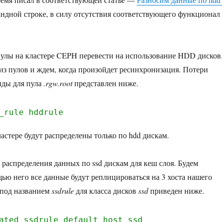
андной строке, в силу отсутствия соответствующего функционал
пулы на кластере CEPH перевести на использование HDD дисков
из пулов и ждем, когда произойдет ресинхронизация. Потери
нды для пула
.rgw.root
представлен ниже.
_rule hddrule
астере будут распределены только по hdd дискам.
 распределения данных по ssd дискам для кеш слоя. Будем
щью него все данные будут реплицироваться на 3 хоста нашего
 под названием
ssdrule
для класса дисков
ssd
приведен ниже.
ated ssdrule default host ssd